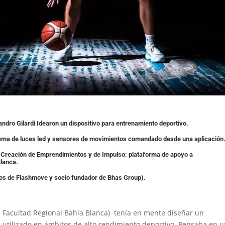
andro Gilardi Idearon un dispositivo para entrenamiento deportivo.
stema de luces led y sensores de movimientos comandado desde una aplicación
ra Creación de Emprendimientos y de Impulso: plataforma de apoyo a
lanca.
gos de Flashmove y socio fundador de Bhas Group).
N Facultad Regional Bahía Blanca) tenía en mente diseñar un
 al utilizado en ámbitos de alto rendimiento deportivo. Pensaba en 