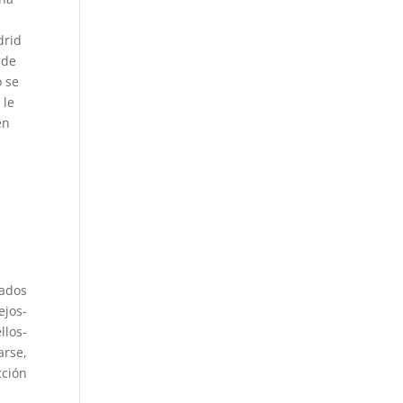
drid
 de
o se
 le
en
,
dados
ejos-
llos-
arse,
cción