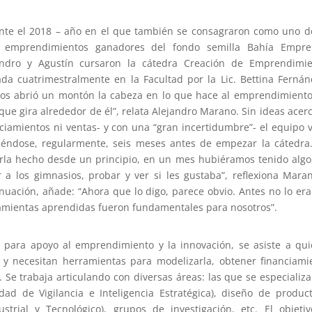
nte el 2018 – año en el que también se consagraron como uno d
e emprendimientos ganadores del fondo semilla Bahía Empre
andro y Agustín cursaron la cátedra Creación de Emprendimie
ada cuatrimestralmente en la Facultad por la Lic. Bettina Fernán
nos abrió un montón la cabeza en lo que hace al emprendimiento
que gira alrededor de él”, relata Alejandro Marano. Sin ideas acer
ciamientos ni ventas- y con una “gran incertidumbre”- el equipo 
iéndose, regularmente, seis meses antes de empezar la cátedra
rla hecho desde un principio, en un mes hubiéramos tenido alg
r a los gimnasios, probar y ver si les gustaba”, reflexiona Mara
nuación, añade: “Ahora que lo digo, parece obvio. Antes no lo era
amientas aprendidas fueron fundamentales para nosotros”.
d para apoyo al emprendimiento y la innovación, se asiste a qu
 y necesitan herramientas para modelizarla, obtener financiami
 Se trabaja articulando con diversas áreas: las que se especializ
ad de Vigilancia e Inteligencia Estratégica), diseño de produc
rial y Tecnológico), grupos de investigación, etc. El objeti