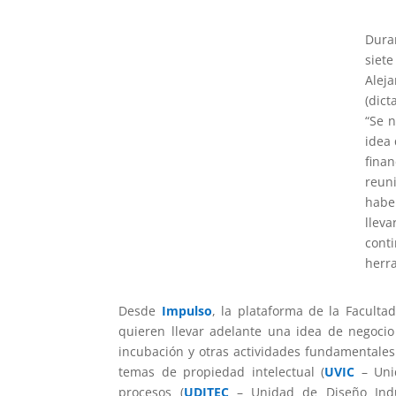
Dura
siet
Alej
(dict
“Se 
idea 
finan
reun
habe
lleva
conti
herr
Desde
Impulso
, la plataforma de la Faculta
quieren llevar adelante una idea de negocio
incubación y otras actividades fundamentales.
temas de propiedad intelectual (
UVIC
– Unid
procesos (
UDITEC
– Unidad de Diseño Indust