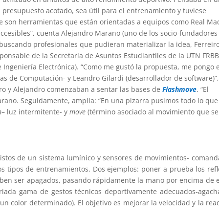
 presupuesto acotado, sea útil para el entrenamiento y tuviese
ue son herramientas que están orientadas a equipos como Real Ma
ccesibles”, cuenta Alejandro Marano (uno de los socio-fundadores
buscando profesionales que pudieran materializar la idea, Ferreir
ponsable de la Secretaría de Asuntos Estudiantiles de la UTN FRBB
Ingeniería Electrónica). “Como me gustó la propuesta, me pongo 
as de Computación- y Leandro Gilardi (desarrollador de software)”
dro y Alejandro comenzaban a sentar las bases de
Flashmove
. “El
Marano. Seguidamente, amplía: “En una pizarra pusimos todo lo que
h
– luz intermitente- y
move
(término asociado al movimiento que se
vistos de un sistema lumínico y sensores de movimientos- coman
tos tipos de entrenamientos. Dos ejemplos: poner a prueba los refl
eben ser apagados, pasando rápidamente la mano por encima de e
 variada gama de gestos técnicos deportivamente adecuados-agach
un color determinado). El objetivo es mejorar la velocidad y la rea