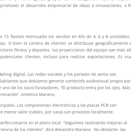
promover el desarrollo empresarial de ideas e innovaciones, a f
s 15 flashes mensuales (se venden en kits de 4, 6 y 8 unidades)
s. Si bien la cartera de clientes se distribuye geográficamente 
ectores fitness y deportes- las proyecciones del equipo van más al
potenciales clientes, incluso para realizar exportaciones. Es nu
eting digital. Las redes sociales y los portales de venta son
“Sabíamos que debíamos generar contenido audiovisual propio pa
ce uno de los socio-fundadores. “El producto entra por los ojos. Má
trenando”, sintetiza Marano.
cipales. Los componentes electrónicos y las placas PCB son
e menor valor (cables, por caso) son provistos localmente.
perfeccionarse en el plano local. “Seguimos realizando mejoras al
riencia de los clientes”, dice Alejandro Marano. No obstante, las