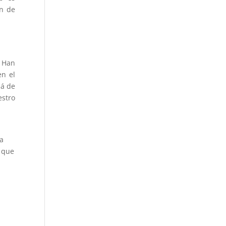
in de
. Han
en el
lá de
estro
ra
s que