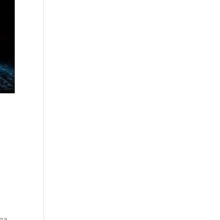
.
una