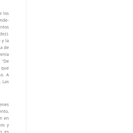
e los
nde-
ntos
dez).
 y la
ca de
venía
. “De
o que
no. A
. Las
ienes
ento,
an en
tos y
vo es